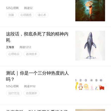
525心理网
阅读52
洗脑
心理困惑
读心术
这段话，彻底杀死了我的精神内
耗
王海侠
阅读1212
心理暗示
咨询技术
测试 | 你是一个三分钟热度的人
吗？
525心理网
阅读3152
治疗方法
自我测评