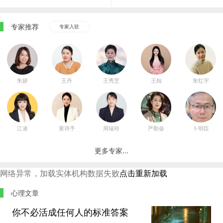
专家推荐
专家入驻
朱妍
王丹
王秀芝
王灿
朱红宇
江凌
黄诗予
周瑞玲
严勤奋
卜明臣
更多专家...
网络异常，加载实体机构数据失败
点击重新加载
心理文章
你不必活成任何人的标准答案