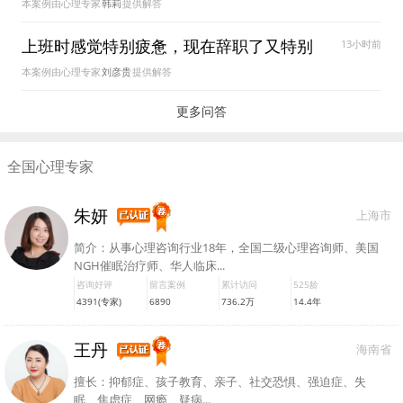
本案例由心理专家
韩莉
提供解答
上班时感觉特别疲惫，现在辞职了又特别
13小时前
本案例由心理专家
刘彦贵
提供解答
空虚，怎么办？
更多问答
全国心理专家
朱妍
上海市
简介：从事心理咨询行业18年，全国二级心理咨询师、美国
NGH催眠治疗师、华人临床...
咨询好评
留言案例
累计访问
525龄
4391(专家)
6890
736.2万
14.4年
王丹
海南省
擅长：抑郁症、孩子教育、亲子、社交恐惧、强迫症、失
眠、焦虑症、网瘾、疑病...