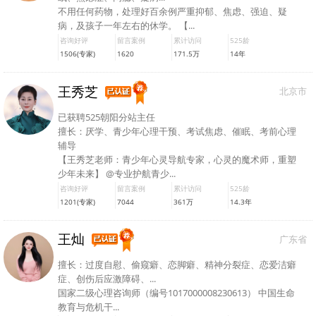
不用任何药物，处理好百余例严重抑郁、焦虑、强迫、疑
病，及孩子一年左右的休学。 【...
咨询好评
留言案例
累计访问
525龄
1506(专家)
1620
171.5万
14年
王秀芝
北京市
已获聘525朝阳分站主任
擅长：厌学、青少年心理干预、考试焦虑、催眠、考前心理
辅导
【王秀芝老师：青少年心灵导航专家，心灵的魔术师，重塑
少年未来】 @专业护航青少...
咨询好评
留言案例
累计访问
525龄
1201(专家)
7044
361万
14.3年
王灿
广东省
擅长：过度自慰、偷窥癖、恋脚癖、精神分裂症、恋爱洁癖
症、创伤后应激障碍、...
国家二级心理咨询师（编号1017000008230613） 中国生命
教育与危机干...