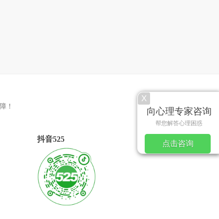
X
障！
向心理专家咨询
帮您解答心理困惑
抖音525
点击咨询