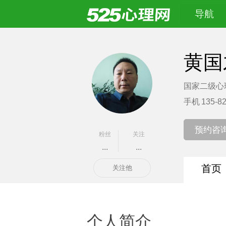
导航
黄国
国家二级心
手机
135-8
预约咨
粉丝
关注
...
...
首页
关注他
个人简介