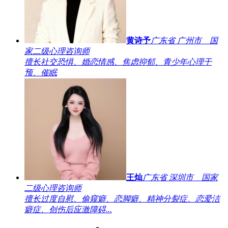
黄诗予
广东省 广州市 国
家二级心理咨询师
擅长社交恐惧、婚恋情感、焦虑抑郁、青少年心理干
预、催眠
王灿
广东省 深圳市 国家
二级心理咨询师
擅长过度自慰、偷窥癖、恋脚癖、精神分裂症、恋爱洁
癖症、创伤后应激障碍...