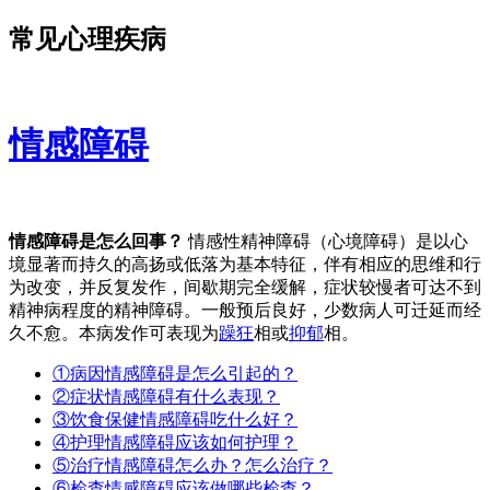
常见心理疾病
情感障碍
情感障碍是怎么回事？
情感性精神障碍（心境障碍）是以心
境显著而持久的高扬或低落为基本特征，伴有相应的思维和行
为改变，并反复发作，间歇期完全缓解，症状较慢者可达不到
精神病程度的精神障碍。一般预后良好，少数病人可迁延而经
久不愈。本病发作可表现为
躁狂
相或
抑郁
相。
①病因
情感障碍是怎么引起的？
②症状
情感障碍有什么表现？
③饮食保健
情感障碍吃什么好？
④护理
情感障碍应该如何护理？
⑤治疗
情感障碍怎么办？怎么治疗？
⑥检查
情感障碍应该做哪些检查？