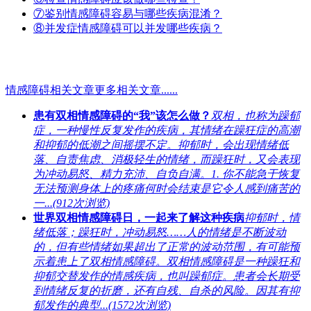
⑦鉴别
情感障碍容易与哪些疾病混淆？
⑧并发症
情感障碍可以并发哪些疾病？
情感障碍相关文章
更多相关文章......
患有双相情感障碍的“我”该怎么做？
双相，也称为躁郁
症，一种慢性反复发作的疾病，其情绪在躁狂症的高潮
和抑郁的低潮之间摇摆不定。抑郁时，会出现情绪低
落、自责焦虑、消极轻生的情绪，而躁狂时，又会表现
为冲动易怒、精力充沛、自负自满。1. 你不能急于恢复
无法预测身体上的疼痛何时会结束是它令人感到痛苦的
一...(912次浏览)
世界双相情感障碍日，一起来了解这种疾病
抑郁时，情
绪低落；躁狂时，冲动易怒……人的情绪是不断波动
的，但有些情绪如果超出了正常的波动范围，有可能预
示着患上了双相情感障碍。双相情感障碍是一种躁狂和
抑郁交替发作的情感疾病，也叫躁郁症。患者会长期受
到情绪反复的折磨，还有自残、自杀的风险。因其有抑
郁发作的典型...(1572次浏览)