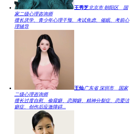
王秀芝
北京市 朝阳区 国
家二级心理咨询师
擅长厌学、青少年心理干预、考试焦虑、催眠、考前心
理辅导
王灿
广东省 深圳市 国家
二级心理咨询师
擅长过度自慰、偷窥癖、恋脚癖、精神分裂症、恋爱洁
癖症、创伤后应激障碍...