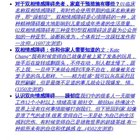
对于双相情感障碍患者，家庭干预措施有哪些？
01临床
名称双相情感障碍，有时也会使用早期的临床名称来称
呼，即“躁郁症”。双相情感障碍是心境障碍的一种，这
种精神障碍极大地影响到儿童或成年患者的生活质量。
02双相情感障碍有三种亚型Ⅰ型双相障碍这是最为公众所
知的一种亚型。诊断标准为，个体有过一次躁狂发作和
一次抑...(1697次浏览)
双相情感障碍：你和你家人需要知道的
文：Kate
Chang“我有时候觉得自己就像是被上紧了发条的玩具，
放手后在旋转或翻跟头，不停在动，别人都太慢了，跟
不上我。一旦停下来就会感到浑身不自在，就像被关在
笼子里的鸟儿那样。”——精力旺盛“我可以兴高采烈且
联想翩翩，但是最微不足道的事儿就会让我爆发。情...
(3350次浏览)
认识双向情感障碍——躁郁症
我们中的很多人一天能够
工作12个小时以上,情绪高涨,能社交、能抗kpi,彷佛这个
世界上没有任何事情能够打倒我们。但下班回到家,却像
是泄了气的皮球,很累,觉得自己一无是处,为自己的生活
感到悲伤。有时候觉得自己是拯救世界的超级英雄,有一
种前所未有的自信和优越感,在...(4502次浏览)