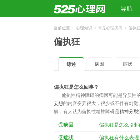
导航
当前位置：
心理知识
>
常见心理疾病
>
偏执
偏执狂
病因
症状
综述
偏执狂是怎么回事？
偏执性精神障碍的病因可能是异质性
妄想
的内容变异很大，很少或不伴有幻觉
解，有人认为偏执性精神障碍是
精神分裂
①病因
偏执狂是怎么引起
②症状
偏执狂有什么表现