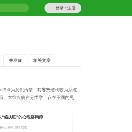
登录 / 注册
并发症
相关文章
床特点为意识清楚，其
妄想
结构较为系统，
退。本组疾病在分类学上存在不同的见
决“偏执狂”的心理咨询师
长心理咨询师加盟