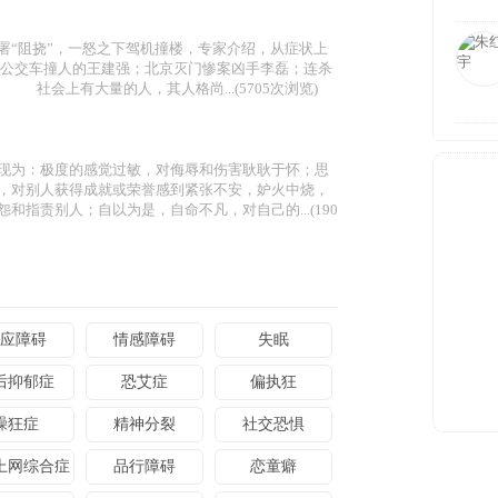
署“阻挠”，一怒之下驾机撞楼，专家介绍，从症状上
公交车撞人的王建强；北京灭门惨案凶手李磊；连杀
社会上有大量的人，其人格尚...(5705次浏览)
现为：极度的感觉过敏，对侮辱和伤害耿耿于怀；思
，对别人获得成就或荣誉感到紧张不安，妒火中烧，
指责别人；自以为是，自命不凡，对自己的...(190
应障碍
情感障碍
失眠
后抑郁症
恐艾症
偏执狂
躁狂症
精神分裂
社交恐惧
上网综合症
品行障碍
恋童癖