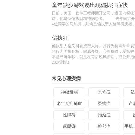
童年缺少游戏易出现偏执狂症状
日前，美国一软件工程师因开公司，遭国内税收
讲，他是位偏执型精神病患者。 去年南京开
4位同学的马加爵，则均是偏执型人格障碍患者。 
偏执狂
偏执型人格又叫妄想型人格。其行为特点常常表
想行为固执死板，敏感多疑、心胸狭隘；爱嫉妒
不是寻衅争吵，就是在背后说风凉话，或公开抱怨和
23次浏览)
常见心理疾病
神经衰弱
恐怖症
适
老年期抑郁症
疑病症
产
性障碍
拖延症
露阴癖
抑郁症
手机