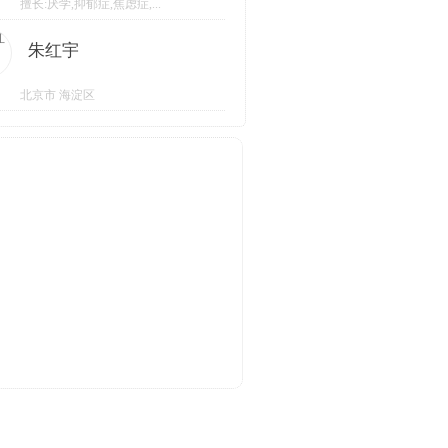
擅长:厌学,抑郁症,焦虑症,...
朱红宇
北京市 海淀区