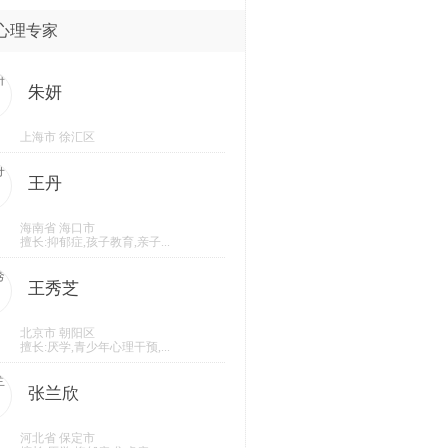
心理专家
朱妍
上海市 徐汇区
王丹
海南省 海口市
擅长:抑郁症,孩子教育,亲子...
王秀芝
北京市 朝阳区
擅长:厌学,青少年心理干预,...
张兰欣
河北省 保定市