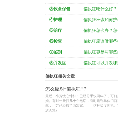
③饮食保健
偏执狂吃什么好？
④护理
偏执狂应该如何护
⑤治疗
偏执狂怎么办？怎
⑥检查
偏执狂应该做哪些
⑦鉴别
偏执狂容易与哪些
⑧并发症
偏执狂可以并发哪
偏执狂相关文章
怎么应对“偏执狂”？
最近，小芳忧心忡忡：已经分手快两年了，可前
婚。有时一天打几十个电话，有时跑到单位门口
此，小芳已经搬了两次家。 这种极度固执、我行我
次浏览)