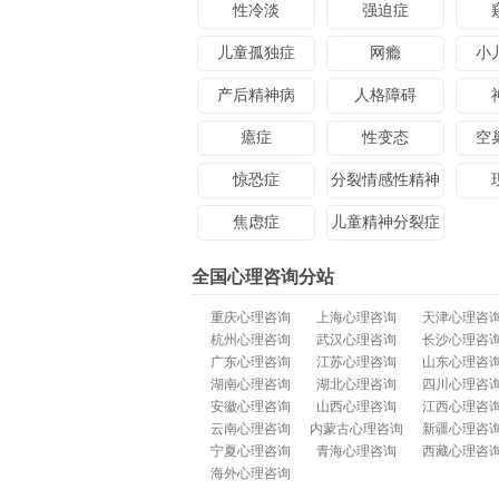
性冷淡
强迫症
儿童孤独症
网瘾
小
产后精神病
人格障碍
癔症
性变态
空
惊恐症
分裂情感性精神
病
焦虑症
儿童精神分裂症
全国心理咨询分站
重庆心理咨询
上海心理咨询
天津心理咨
杭州心理咨询
武汉心理咨询
长沙心理咨
广东心理咨询
江苏心理咨询
山东心理咨
湖南心理咨询
湖北心理咨询
四川心理咨
安徽心理咨询
山西心理咨询
江西心理咨
云南心理咨询
内蒙古心理咨询
新疆心理咨
宁夏心理咨询
青海心理咨询
西藏心理咨
海外心理咨询