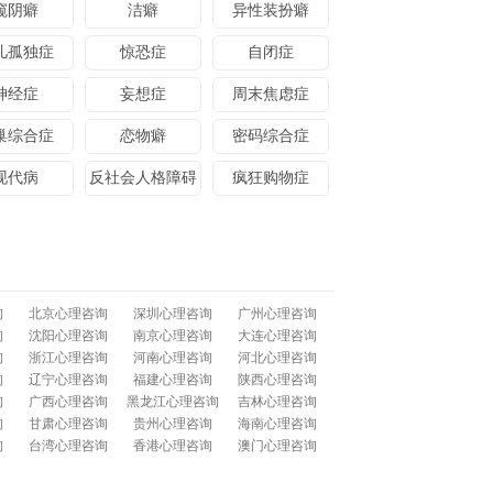
窥阴癖
洁癖
异性装扮癖
儿孤独症
惊恐症
自闭症
神经症
妄想症
周末焦虑症
巢综合症
恋物癖
密码综合症
现代病
反社会人格障碍
疯狂购物症
询
北京心理咨询
深圳心理咨询
广州心理咨询
询
沈阳心理咨询
南京心理咨询
大连心理咨询
询
浙江心理咨询
河南心理咨询
河北心理咨询
询
辽宁心理咨询
福建心理咨询
陕西心理咨询
询
广西心理咨询
黑龙江心理咨询
吉林心理咨询
询
甘肃心理咨询
贵州心理咨询
海南心理咨询
询
台湾心理咨询
香港心理咨询
澳门心理咨询