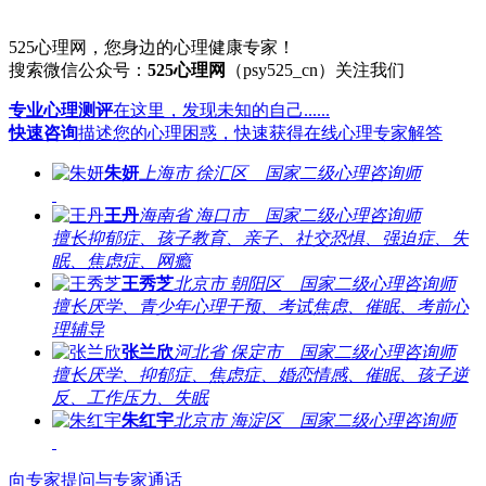
525心理网，您身边的心理健康专家！
搜索微信公众号：
525心理网
（psy525_cn）关注我们
专业心理测评
在这里，发现未知的自己......
快速咨询
描述您的心理困惑，快速获得在线心理专家解答
朱妍
上海市 徐汇区 国家二级心理咨询师
王丹
海南省 海口市 国家二级心理咨询师
擅长抑郁症、孩子教育、亲子、社交恐惧、强迫症、失
眠、焦虑症、网瘾
王秀芝
北京市 朝阳区 国家二级心理咨询师
擅长厌学、青少年心理干预、考试焦虑、催眠、考前心
理辅导
张兰欣
河北省 保定市 国家二级心理咨询师
擅长厌学、抑郁症、焦虑症、婚恋情感、催眠、孩子逆
反、工作压力、失眠
朱红宇
北京市 海淀区 国家二级心理咨询师
向专家提问
与专家通话