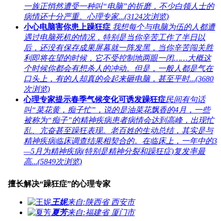
一族正悄然遭受一种叫“电脑”的折磨，不少白领人士的
病情还十分严重。心理专家...(3124次浏览)
小心电脑害你患上躁狂症
我想每个与电脑为伍的人都遭
遇过电脑死机的情况，特别是当你辛苦工作了半日以
后，还没有保存成果屏幕就一阵发黑，当你辛苦闯关胜
利即将在望的时候，它不受控制地两眼一闭……大概这
个时候你都会有想杀人的冲动。但是，一般人都是气在
口头上，有的人却真的会起来砸电脑，甚至平时...(3680
次浏览)
心理专家提示春季气候变化可诱发躁狂症
民间有句话
叫“菜花黄，痴子忙”，说的是油菜花飘香的4月，一些
被称为“痴子”的精神疾病患者病情会达到高峰，出现忙
乱、亢奋甚至躁狂表现。老百姓的生动总结，其实是与
精神疾病临床调查结果相契合的。在临床上，一年中的3
—5月为精神疾病(特别是精神分裂和躁狂症)复发率最
高...(5849次浏览)
擅长解决“躁狂症”的心理专家
王妮
来自:
陕西省 西安市
夏芳
来自:
福建省 厦门市