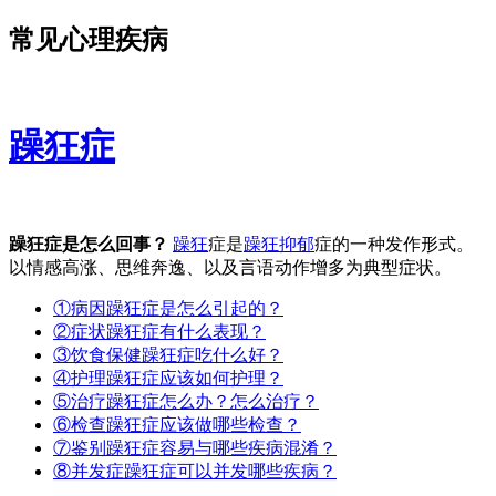
常见心理疾病
躁狂症
躁狂症是怎么回事？
躁狂
症是
躁狂
抑郁
症的一种发作形式。
以情感高涨、思维奔逸、以及言语动作增多为典型症状。
①病因
躁狂症是怎么引起的？
②症状
躁狂症有什么表现？
③饮食保健
躁狂症吃什么好？
④护理
躁狂症应该如何护理？
⑤治疗
躁狂症怎么办？怎么治疗？
⑥检查
躁狂症应该做哪些检查？
⑦鉴别
躁狂症容易与哪些疾病混淆？
⑧并发症
躁狂症可以并发哪些疾病？