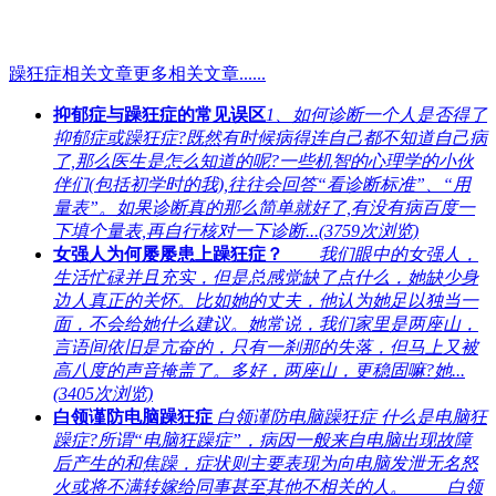
躁狂症相关文章
更多相关文章......
抑郁症与躁狂症的常见误区
1、如何诊断一个人是否得了
抑郁症或躁狂症?既然有时候病得连自己都不知道自己病
了,那么医生是怎么知道的呢?一些机智的心理学的小伙
伴们(包括初学时的我),往往会回答“看诊断标准”、“用
量表”。如果诊断真的那么简单就好了,有没有病百度一
下填个量表,再自行核对一下诊断...(3759次浏览)
女强人为何屡屡患上躁狂症？
我们眼中的女强人，
生活忙碌并且充实，但是总感觉缺了点什么，她缺少身
边人真正的关怀。比如她的丈夫，他认为她足以独当一
面，不会给她什么建议。她常说，我们家里是两座山，
言语间依旧是亢奋的，只有一刹那的失落，但马上又被
高八度的声音掩盖了。多好，两座山，更稳固嘛?她...
(3405次浏览)
白领谨防电脑躁狂症
白领谨防电脑躁狂症 什么是电脑狂
躁症?所谓“电脑狂躁症”，病因一般来自电脑出现故障
后产生的和焦躁，症状则主要表现为向电脑发泄无名怒
火或将不满转嫁给同事甚至其他不相关的人。 白领